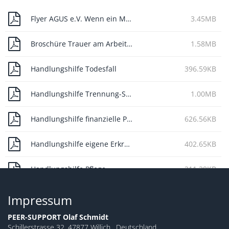
Flyer AGUS e.V. Wenn ein Mensch sich getötet hat!
3.45MB
Broschüre Trauer am Arbeitsplatz
1.58MB
Handlungshilfe Todesfall
396.59KB
Handlungshilfe Trennung-Scheidung
1.00MB
Handlungshilfe finanzielle Probleme
626.56KB
Handlungshilfe eigene Erkrankung
402.65KB
Handlungshilfe Pflege
311.39KB
Impressum
PEER-SUPPORT Olaf Schmidt
Schillerstrasse 32, 47877 Willich , Deutschland